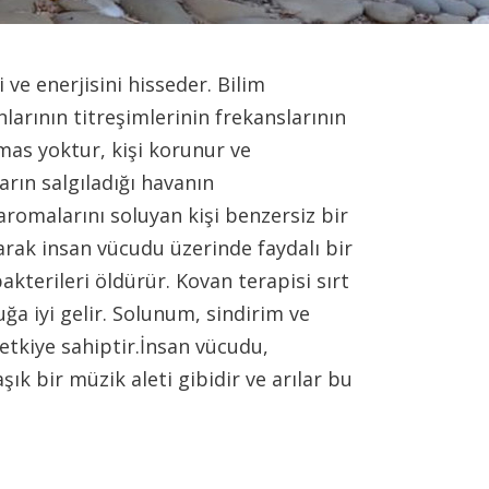
i ve enerjisini hisseder. Bilim
nlarının titreşimlerinin frekanslarının
mas yoktur, kişi korunur ve
arın salgıladığı havanın
romalarını soluyan kişi benzersiz bir
arak insan vücudu üzerinde faydalı bir
akterileri öldürür. Kovan terapisi sırt
uğa iyi gelir. Solunum, sindirim ve
etkiye sahiptir.İnsan vücudu,
k bir müzik aleti gibidir ve arılar bu