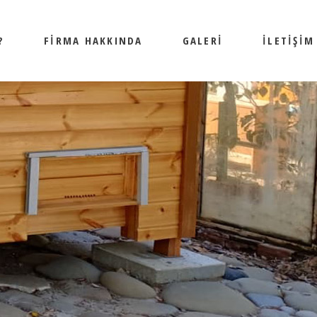
?
FIRMA HAKKINDA
GALERI
İLETIŞIM
FIRMA HAKKINDA
KULLANILAN MALZEME
SÜRPRIZ YOK