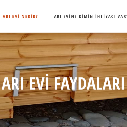
ARI EVI NEDIR?
ARI EVINE KIMIN İHTIYACI VAR
ARI EVI NEDIR?
ARI EVI FAYDALARI
ZARARLI OLABILECEK
ARI EVI FAYDALARI
HALLER
ZIYARET IÇIN BILINMESI
GEREKENLER