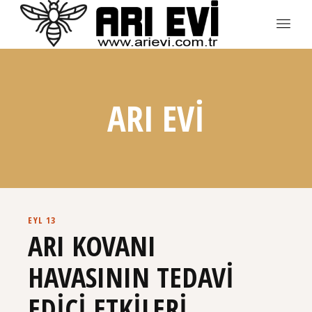
ARI EVI
EYL 13
ARI KOVANI
HAVASININ TEDAVI
EDICI ETKILERI